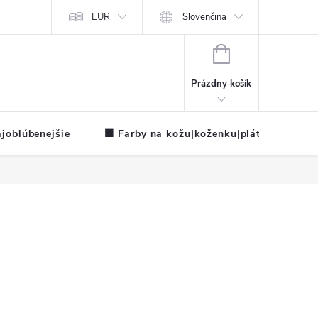
EUR
Slovenčina
NÁKUPNÝ
KOŠÍK
Prázdny košík
jobľúbenejšie
🟧 Farby na kožu|koženku|plátno
