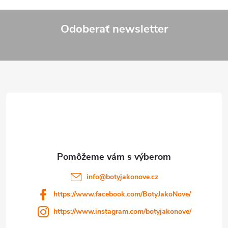
Odoberať newsletter
Z
á
p
ä
t
i
info
@
botyjakonove.cz
https://www.facebook.com/BotyJakoNove/
e
https://www.instagram.com/botyjakonove/