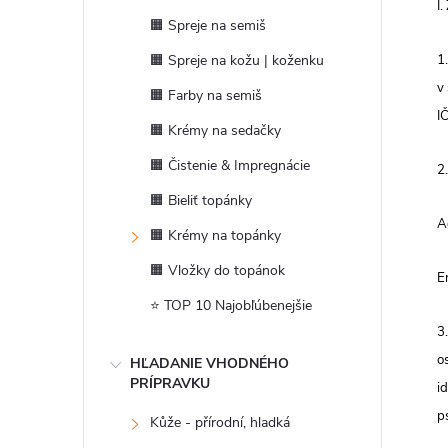
I
n
🟧 Spreje na semiš
ý
🟧 Spreje na kožu | koženku
1
v
🟧 Farby na semiš
p
I
🟧 Krémy na sedačky
a
🟧 Čistenie & Impregnácie
2
🟧 Bieliť topánky
n
A
🟧 Krémy na topánky
e
🟧 Vložky do topánok
E
⭐ TOP 10 Najobľúbenejšie
l
3
o
HĽADANIE VHODNÉHO
PRÍPRAVKU
i
p
Kůže - přírodní, hladká