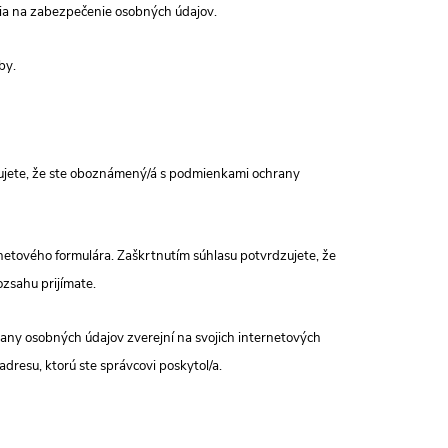
nia na zabezpečenie osobných údajov.
by.
ujete, že ste oboznámený/á s podmienkami ochrany
netového formulára. Zaškrtnutím súhlasu potvrdzujete, že
zsahu prijímate.
any osobných údajov zverejní na svojich internetových
resu, ktorú ste správcovi poskytol/a.