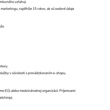
zmluvného vzťahu).
 marketingu, najdlhšie 15 rokov, ak sú osobné údaje
aže.
mluvy,
služby v súvislosti s prevádzkovaním e-shopu,
imo EÚ) alebo medzinárodnej organizácii. Príjemcami
ailchimp).