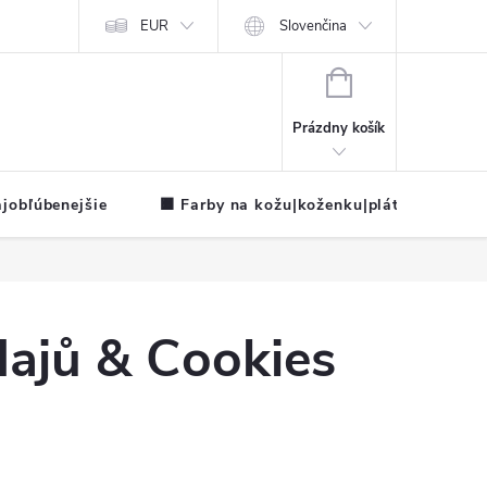
EUR
Slovenčina
NÁKUPNÝ
KOŠÍK
Prázdny košík
jobľúbenejšie
🟧 Farby na kožu|koženku|plátno

ajů & Cookies