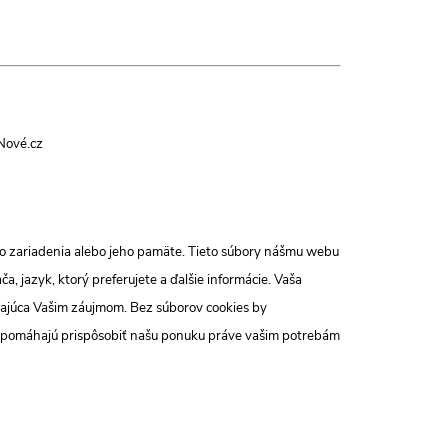
Nové.cz
ho zariadenia alebo jeho pamäte. Tieto súbory nášmu webu
 jazyk, ktorý preferujete a ďalšie informácie. Vaša
dajúca Vašim záujmom. Bez súborov cookies by
ho pomáhajú prispôsobiť našu ponuku práve vašim potrebám