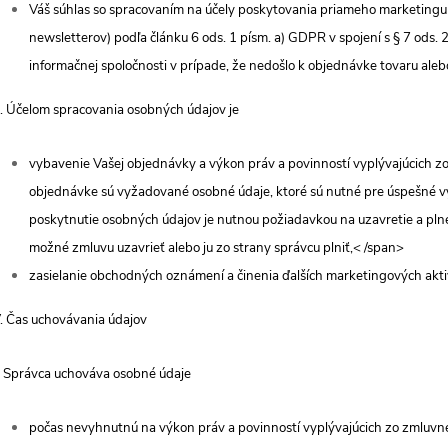
Váš súhlas so spracovaním na účely poskytovania priameho marketingu
newsletterov) podľa článku 6 ods. 1 písm. a) GDPR v spojení s § 7 ods.
informačnej spoločnosti v prípade, že nedošlo k objednávke tovaru aleb
. Účelom spracovania osobných údajov je
vybavenie Vašej objednávky a výkon práv a povinností vyplývajúcich z
objednávke sú vyžadované osobné údaje, ktoré sú nutné pre úspešné v
poskytnutie osobných údajov je nutnou požiadavkou na uzavretie a pln
možné zmluvu uzavrieť alebo ju zo strany správcu plniť,< /span>
zasielanie obchodných oznámení a činenia ďalších marketingových aktiv
V. Čas uchovávania údajov
. Správca uchováva osobné údaje
počas nevyhnutnú na výkon práv a povinností vyplývajúcich zo zmluv