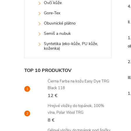
Ovčí kůže
4
Gore-Tex
I
Obuvnické plátno
Semiš a nubuk
1
Syntetika (eko-kůže, PU kůže,
o
koženka)
2
TOP 10 PRODUKTOV
I
Čierna Farba na kožu Easy Dye TRG
Black 118
1
12 €
Hrejivé vložky do topánok, 100%
vlna, Polar Wool TRG
8 €
Gélové vložky do topánok pod špičky,