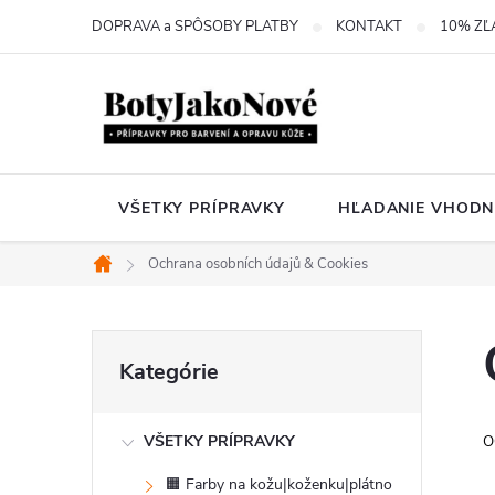
Prejsť
DOPRAVA a SPÔSOBY PLATBY
KONTAKT
10% ZĽ
na
obsah
VŠETKY PRÍPRAVKY
HĽADANIE VHODN
Ochrana osobních údajů & Cookies
Domov
B
Preskočiť
Kategórie
kategórie
o
VŠETKY PRÍPRAVKY
O
č
🟧 Farby na kožu|koženku|plátno