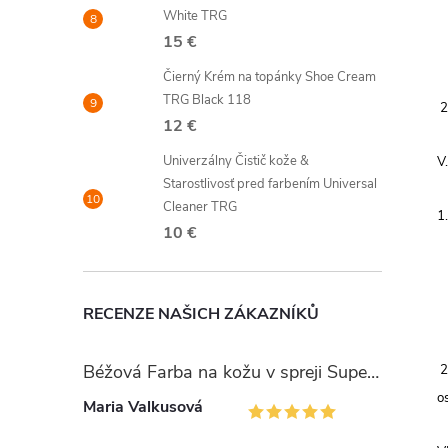
White TRG
15 €
Čierný Krém na topánky Shoe Cream
TRG Black 118
2
12 €
Univerzálny Čistič kože &
V
Starostlivosť pred farbením Universal
Cleaner TRG
1
10 €
RECENZE NAŠICH ZÁKAZNÍKŮ
Béžová Farba na kožu v spreji Super Color TRG Vanilla 355
2
o
Maria Valkusová