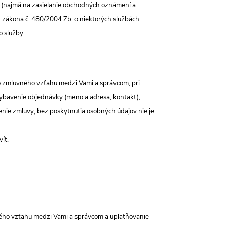
 (najmä na zasielanie obchodných oznámení a
 2 zákona č. 480/2004 Zb. o niektorých službách
o služby.
o zmluvného vzťahu medzi Vami a správcom; pri
ybavenie objednávky (meno a adresa, kontakt),
enie zmluvy, bez poskytnutia osobných údajov nie je
ít.
ného vzťahu medzi Vami a správcom a uplatňovanie