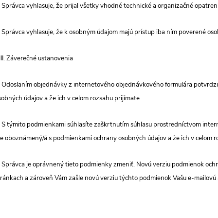
. Správca vyhlasuje, že prijal všetky vhodné technické a organizačné opatre
. Správca vyhlasuje, že k osobným údajom majú prístup iba ním poverené oso
III. Záverečné ustanovenia
. Odoslaním objednávky z internetového objednávkového formulára potvrdz
sobných údajov a že ich v celom rozsahu prijímate.
. S týmito podmienkami súhlasíte zaškrtnutím súhlasu prostredníctvom inter
te oboznámený/á s podmienkami ochrany osobných údajov a že ich v celom ro
. Správca je oprávnený tieto podmienky zmeniť. Novú verziu podmienok ochr
tránkach a zároveň Vám zašle novú verziu týchto podmienok Vašu e-mailovú ad