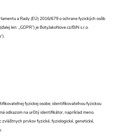
rlamentu a Rady (EÚ) 2016/679 o ochrane fyzických osôb
ďalej len: „GDPR”) je BotyJakoNove.cz/BJN s.r.o.
“).
fikovateľnej fyzickej osobe; identifikovateľnou fyzickou
mä odkazom na určitý identifikátor, napríklad meno,
ac zvláštnych prvkov fyzické, fyziologické, genetické,
y.