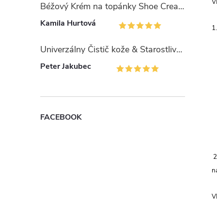
V
Béžový Krém na topánky Shoe Cream TRG Beige 130
Kamila Hurtová
1
Univerzálny Čistič kože & Starostlivosť pred farbením Universal Cleaner TRG
Peter Jakubec
FACEBOOK
2
n
V