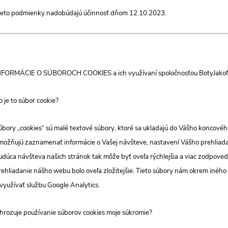
ieto podmienky nadobúdajú účinnosť dňom 12.10.2023.
NFORMÁCIE O SÚBOROCH COOKIES a ich využívaní spoločnosťou BotyJako
o je to súbor cookie?
úbory „cookies“ sú malé textové súbory, ktoré sa ukladajú do Vášho koncové
možňujú zaznamenať informácie o Vašej návšteve, nastavení Vášho prehliadača,
udúca návšteva našich stránok tak môže byť oveľa rýchlejšia a viac zodpove
rehliadanie nášho webu bolo oveľa zložitejšie. Tieto súbory nám okrem iné
 využívať službu Google Analytics.
hrozuje používanie súborov cookies moje súkromie?