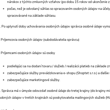
nárokov z týchto zmluvných vzťahov (po dobu 15 rokov od ukončenie 
počas, než je odvolaný súhlas so spracovaním osobných údajov na účely
spracovávané na základe súhlasu.
. Po uplynutí doby uchovávania osobných údajov správca osobné údaje vym
. Príjemcovia osobných údajov (subdodávatelia správcu)
. Príjemcami osobných údajov sú osoby
podieľajúci sa na dodaní tovaru / služieb / realizácii platieb na základe z
zabezpečujúce služby prevádzkovania e-shopu (Shoptet s.r.o.) a ďalšie 
zabezpečujúce marketingové služby.
. Správca má v úmysle odovzdať osobné údaje do tretej krajiny (do krajiny m
sobných údajov v tretích krajinách sú poskytovatelia mailingových služieb (M