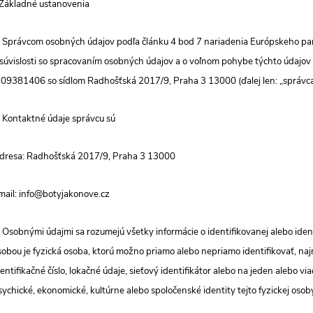
. Základné ustanovenia
. Správcom osobných údajov podľa článku 4 bod 7 nariadenia Európskeho pa
 súvislosti so spracovaním osobných údajov a o voľnom pohybe týchto údajov (
Č
09381406 so sídlom
Radhošťská 2017/9, Praha 3 13000 (ďalej len: „správca
. Kontaktné údaje správcu sú
dresa:
Radhošťská 2017/9, Praha 3 13000
mail: info@botyjakonove.cz
. Osobnými údajmi sa rozumejú všetky informácie o identifikovanej alebo identi
sobou je fyzická osoba, ktorú možno priamo alebo nepriamo identifikovať, naj
dentifikačné číslo, lokačné údaje, sieťový identifikátor alebo na jeden alebo vi
sychické, ekonomické, kultúrne alebo spoločenské identity tejto fyzickej osob