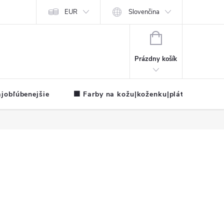
EUR
Slovenčina
NÁKUPNÝ
KOŠÍK
Prázdny košík
jobľúbenejšie
🟧 Farby na kožu|koženku|plátno
