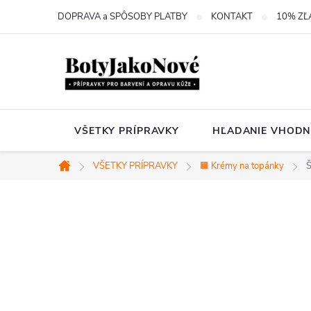
Prejsť
DOPRAVA a SPÔSOBY PLATBY
KONTAKT
10% ZĽ
na
obsah
VŠETKY PRÍPRAVKY
HĽADANIE VHODN
VŠETKY PRÍPRAVKY
🟧 Krémy na topánky
Š
Domov