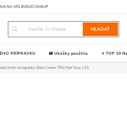
AVA NA VÁŠ BUDÚCI NÁKUP
HĽADAŤ
ÉHO PRÍPRAVKU
📸 Ukážky použitia
⭐ TOP 10 Na
edý Krém na topanky Shoe Cream TRG Pale Gray 119