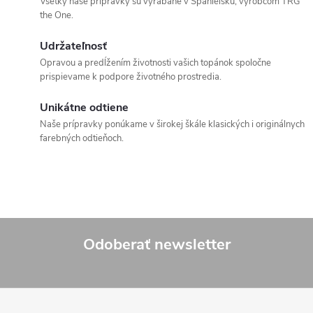
Všetky naše prípravky sú vyrábané v Španielsku, výrobcom TRG
the One.
Udržateľnosť
Opravou a predĺžením životnosti vašich topánok spoločne
prispievame k podpore životného prostredia.
Unikátne odtiene
Naše prípravky ponúkame v širokej škále klasických i originálnych
farebných odtieňoch.
Odoberať newsletter
Z
á