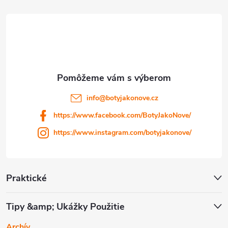
p
ä
t
i
info
@
botyjakonove.cz
https://www.facebook.com/BotyJakoNove/
e
https://www.instagram.com/botyjakonove/
Praktické
Tipy &amp; Ukážky Použitie
Archív