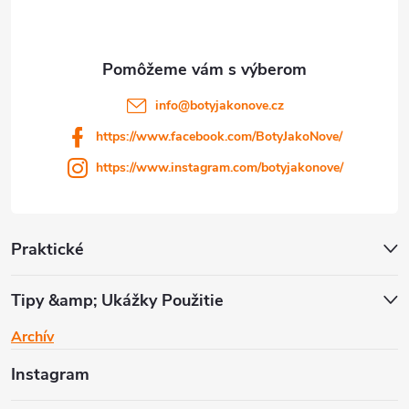
ä
t
i
info
@
botyjakonove.cz
https://www.facebook.com/BotyJakoNove/
e
https://www.instagram.com/botyjakonove/
Praktické
Tipy &amp; Ukážky Použitie
Archív
Instagram