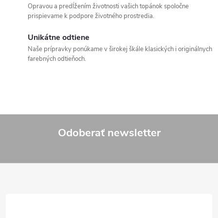
Opravou a predĺžením životnosti vašich topánok spoločne
prispievame k podpore životného prostredia.
Unikátne odtiene
Naše prípravky ponúkame v širokej škále klasických i originálnych
farebných odtieňoch.
Odoberať newsletter
Z
á
p