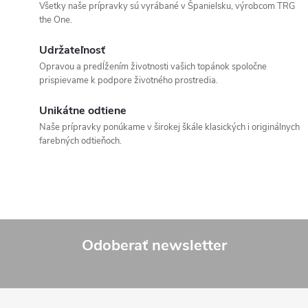
Všetky naše prípravky sú vyrábané v Španielsku, výrobcom TRG
the One.
Udržateľnosť
Opravou a predĺžením životnosti vašich topánok spoločne
prispievame k podpore životného prostredia.
Unikátne odtiene
Naše prípravky ponúkame v širokej škále klasických i originálnych
farebných odtieňoch.
Odoberať newsletter
Z