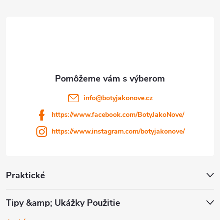
á
p
ä
t
i
info
@
botyjakonove.cz
https://www.facebook.com/BotyJakoNove/
e
https://www.instagram.com/botyjakonove/
Praktické
Tipy &amp; Ukážky Použitie