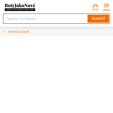
Prejsť
NÁKUPN
KOŠÍK
na
obsah
HĽADAŤ
Semiš a nubuk