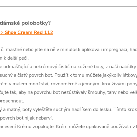
 dámské polobotky?
==> Shoe Cream Red 112
 či mastné nebo jste na ně v minulosti aplikovali impregnaci, h
 k další péči.
te odmašťující a nekrémový čistič na kožené boty, z naší nabídky
uchý a čistý povrch bot. Použít k tomu můžete jakýkoliv látkový
krém v malém množství, rovnoměrně a jemnými krouživými pohy
ťujte tak, aby na povrchu bot nezůstávaly šmouhy, tahy nebo vel
proschnout.
ý a matný, boty vyleštěte suchým hadříkem do lesku. Tímto kroke
povrch bot nijak nebarví.
 nanesení Krému zopakujte. Krém můžete opakovaně používat i v