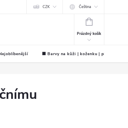
CZK
Čeština
NÁKUPNÍ
KOŠÍK
Prázdný košík
ejoblíbenější
🟧 Barvy na kůži | koženku | plátno
ačnímu