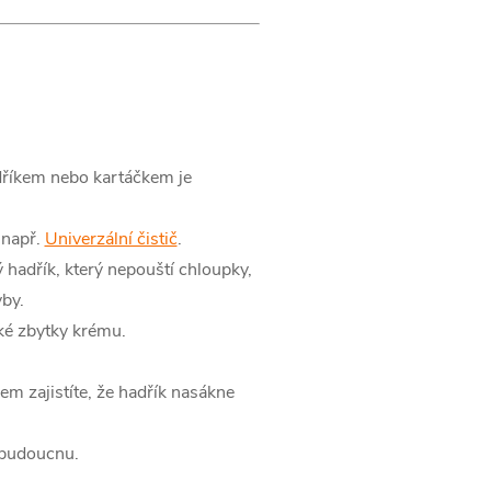
adříkem nebo kartáčkem je
 např.
Univerzální čistič
.
 hadřík, který nepouští chloupky,
by.
ké zbytky krému.
m zajistíte, že hadřík nasákne
 budoucnu.