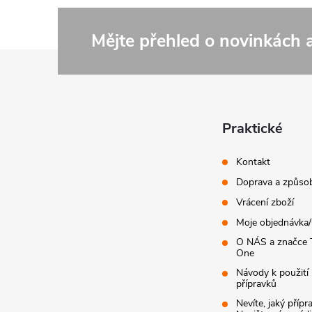
Mějte přehled o novinkách
Z
á
p
Praktické
a
Kontakt
Doprava a způsob
t
Vrácení zboží
Moje objednávka
í
O NÁS a značce 
One
Návody k použití 
přípravků
Nevíte, jaký přípr