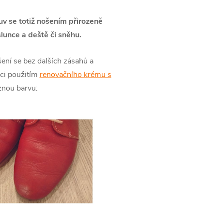
uv se totiž nošením přirozeně
lunce a deště či sněhu.
ení se bez dalších zásahů a
oci použitím
renovačního krému s
aznou barvu: