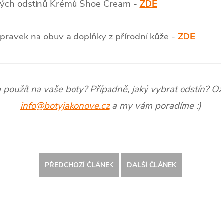
vných odstínů Krémů Shoe Cream -
ZDE
přípravek na obuv a doplňky z přírodní kůže -
ZDE
rém použít na vaše boty? Případně, jaký vybrat odstín? 
info@botyjakonove.cz
a my vám poradíme :)
PŘEDCHOZÍ ČLÁNEK
DALŠÍ ČLÁNEK