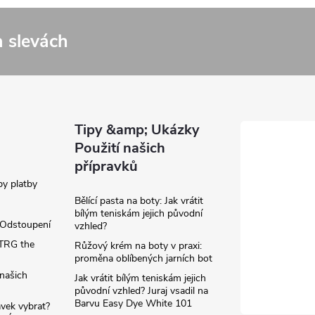
a slevách
Tipy &amp; Ukázky
Použití našich
přípravků
y platby
Bělící pasta na boty: Jak vrátit
bílým teniskám jejich původní
/Odstoupení
vzhled?
TRG the
Růžový krém na boty v praxi:
proměna oblíbených jarních bot
našich
Jak vrátit bílým teniskám jejich
původní vzhled? Juraj vsadil na
Barvu Easy Dye White 101
avek vybrat?