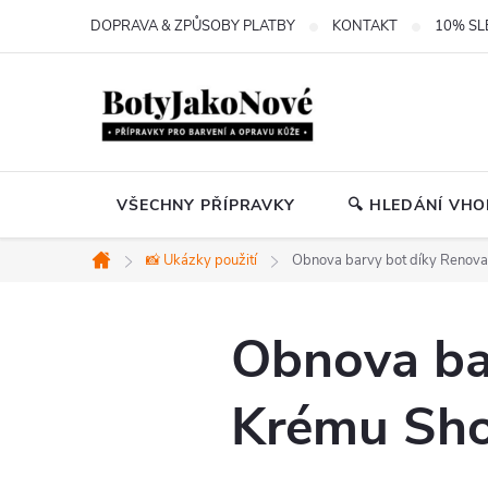
Přejít
DOPRAVA & ZPŮSOBY PLATBY
KONTAKT
10% SL
na
obsah
VŠECHNY PŘÍPRAVKY
🔍 HLEDÁNÍ VH
📸 Ukázky použití
Obnova barvy bot díky Renov
Domů
Obnova ba
Krému Sho