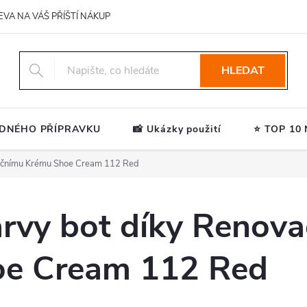
EVA NA VÁŠ PŘÍŠTÍ NÁKUP
HLEDAT
ODNÉHO PŘÍPRAVKU
📸 Ukázky použití
⭐ TOP 10 N
ačnímu Krému Shoe Cream 112 Red
rvy bot díky Renov
e Cream 112 Red