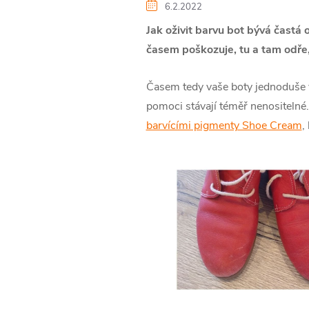
6.2.2022
Jak oživit barvu bot bývá častá
časem poškozuje, tu a tam odře,
Časem tedy vaše boty jednoduše v
pomoci stávají téměř nenositelné.
barvícími pigmenty Shoe Cream
,