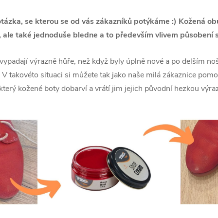
 otázka, se kterou se od vás zákazníků potýkáme :) Kožená ob
 ale také jednoduše bledne a to především vlivem působení s
ypadají výrazně hůře, než když byly úplně nové a po delším noš
 V takovéto situaci si můžete tak jako naše milá zákaznice pom
 který kožené boty dobarví a vrátí jim jejich původní hezkou výr