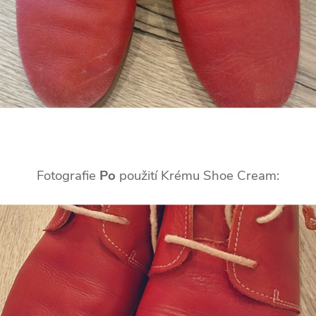
Fotografie
Po
použití Krému Shoe Cream: