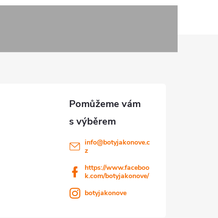
info
@
botyjakonove.c
z
https://www.faceboo
k.com/botyjakonove/
botyjakonove