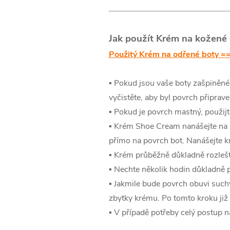
Jak použít Krém na kožené
Použitý Krém na odřené boty 
▪️ Pokud jsou vaše boty zašpiněné
vyčistěte, aby byl povrch připraven
▪️ Pokud je povrch mastný, použij
▪️ Krém Shoe Cream nanášejte na s
přímo na povrch bot. Nanášejte 
▪️ Krém průběžně důkladně rozleš
▪️ Nechte několik hodin důkladně 
▪️ Jakmile bude povrch obuvi such
zbytky krému. Po tomto kroku již 
▪️ V případě potřeby celý postup