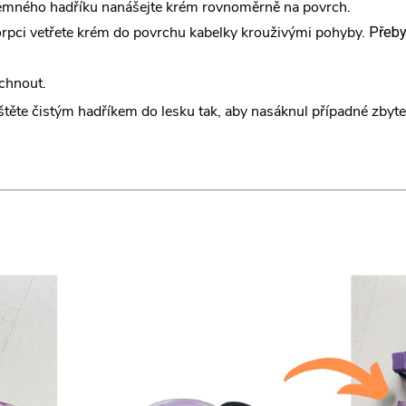
emného hadříku nanášejte krém rovnoměrně na povrch.
sorpci vetřete krém do povrchu kabelky krouživými pohyby.
Přeby
chnout.
štěte čistým hadříkem do lesku tak, aby nasáknul případné zbyt