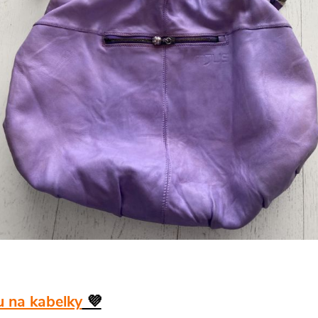
 na kabelky
💜