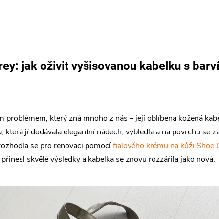
rey: jak oživit vyšisovanou kabelku s ba
 problémem, který zná mnoho z nás – její oblíbená kožená kabel
a, která jí dodávala elegantní nádech, vybledla a na povrchu se 
 rozhodla se pro renovaci pomocí
fialového krému na kůži Shoe 
řinesl skvělé výsledky a kabelka se znovu rozzářila jako nová.