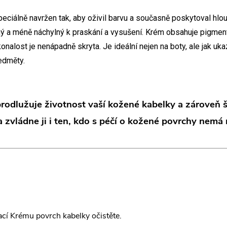
eciálně navržen tak, aby oživil barvu a současně poskytoval hlou
ý a méně náchylný k praskání a vysušení. Krém obsahuje pigment
onalost je nenápadně skryta. Je ideální nejen na boty, ale jak ukaz
edměty.
prodlužuje životnost vaší kožené kabelky a zároveň š
 zvládne ji i ten, kdo s péčí o kožené povrchy nem
kací Krému povrch kabelky očistěte.