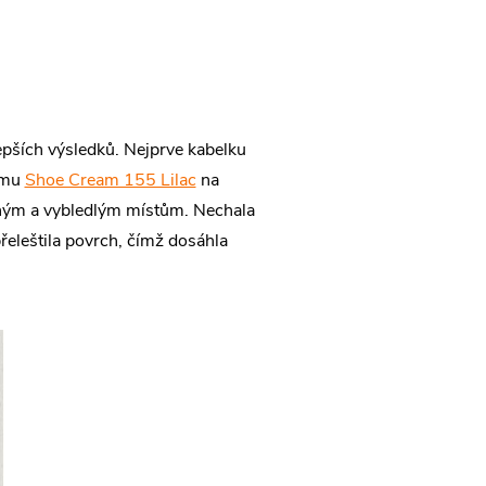
epších výsledků. Nejprve kabelku
ému
Shoe Cream 155 Lilac
na
eným a vybledlým místům. Nechala
řeleštila povrch, čímž dosáhla