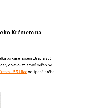
rvícím Krémem na
ka po čase nošení ztratila svůj
začaly objevovat jemné odřeniny.
Cream 155 Lilac
od španělského