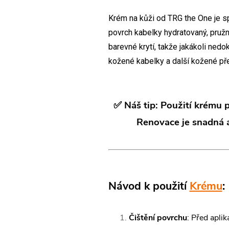
Krém na kůži od TRG the One je sp
povrch kabelky hydratovaný, pružn
barevné krytí, takže jakákoli nedok
kožené kabelky a další kožené př
✅ Náš tip: Použití krému 
Renovace je snadná a
Návod k použití
Krému
:
Čištění
povrchu
: Před apli