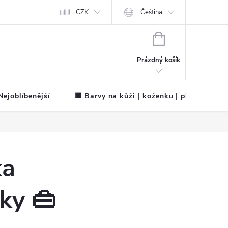
CZK
Čeština
NÁKUPNÍ
KOŠÍK
Prázdný košík
ejoblíbenější
🟧 Barvy na kůži | koženku | plátno
ka
ky 👜