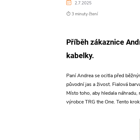
2.7.2025
⏱️ 3 minuty čtení
Příběh zákaznice And
kabelky.
Paní Andrea se ocitla před běžným
původní jas a živost. Fialová barv
Místo toho, aby hledala náhradu,
výrobce TRG the One. Tento krok p