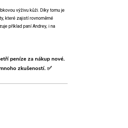
bkovou výživu kůži. Díky tomu je
y, které zajistí rovnoměrné
uje příklad paní Andrey, i na
etří peníze za nákup nové.
á mnoho zkušeností.
✅