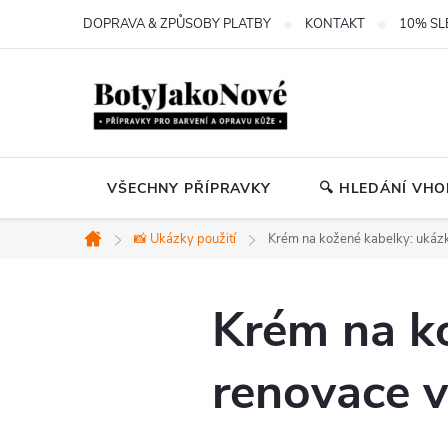
Přejít
DOPRAVA & ZPŮSOBY PLATBY
KONTAKT
10% SL
na
obsah
VŠECHNY PŘÍPRAVKY
🔍 HLEDÁNÍ VH
📸 Ukázky použití
Krém na kožené kabelky: ukázk
Domů
Krém na k
renovace v