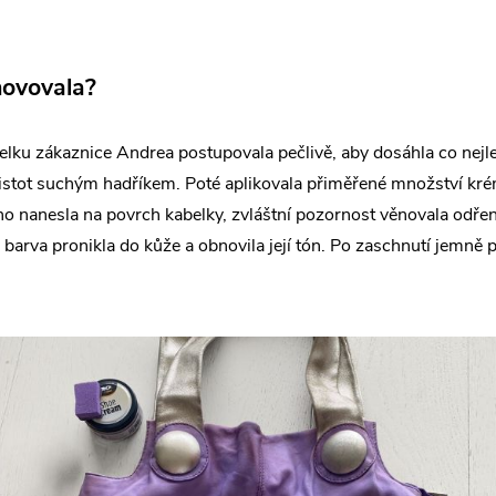
renovovala?
elku zákaznice Andrea postupovala pečlivě, aby dosáhla co nejl
čistot suchým hadříkem. Poté aplikovala přiměřené množství kr
 nanesla na povrch kabelky, zvláštní pozornost věnovala odř
barva pronikla do kůže a obnovila její tón. Po zaschnutí jemně p