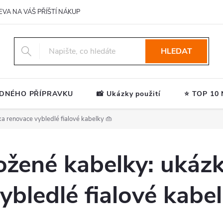
EVA NA VÁŠ PŘÍŠTÍ NÁKUP
HLEDAT
ODNÉHO PŘÍPRAVKU
📸 Ukázky použití
⭐ TOP 10 N
a renovace vybledlé fialové kabelky 👜
ožené kabelky: ukáz
ybledlé fialové kabel