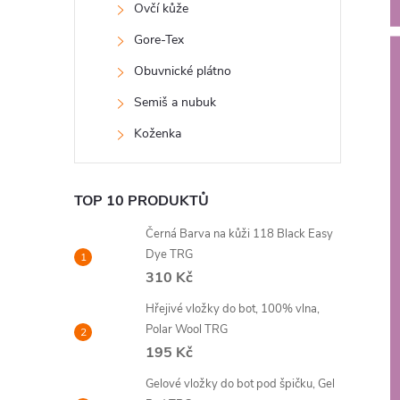
e
Ovčí kůže
Gore-Tex
l
Obuvnické plátno
Semiš a nubuk
Koženka
TOP 10 PRODUKTŮ
Černá Barva na kůži 118 Black Easy
Dye TRG
310 Kč
Hřejivé vložky do bot, 100% vlna,
Polar Wool TRG
195 Kč
Gelové vložky do bot pod špičku, Gel