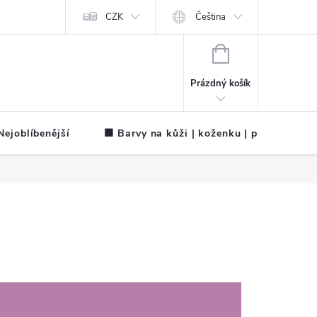
CZK
Čeština
NÁKUPNÍ
KOŠÍK
Prázdný košík
ejoblíbenější
🟧 Barvy na kůži | koženku | plátno