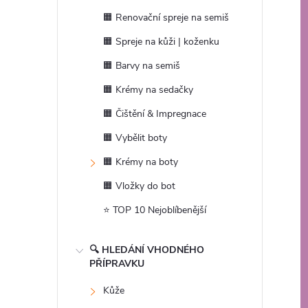
t
🟧 Renovační spreje na semiš
r
🟧 Spreje na kůži | koženku
🟧 Barvy na semiš
a
🟧 Krémy na sedačky
n
🟧 Čištění & Impregnace
🟧 Vybělit boty
n
🟧 Krémy na boty
í
🟧 Vložky do bot
⭐ TOP 10 Nejoblíbenější
p
a
🔍 HLEDÁNÍ VHODNÉHO
PŘÍPRAVKU
n
Kůže