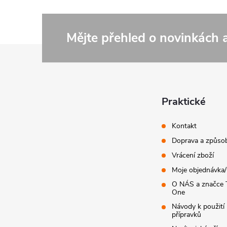
Mějte přehled o novinkách
Z
á
p
Praktické
a
Kontakt
Doprava a způsob
t
Vrácení zboží
Moje objednávka
í
O NÁS a značce 
One
Návody k použití 
přípravků