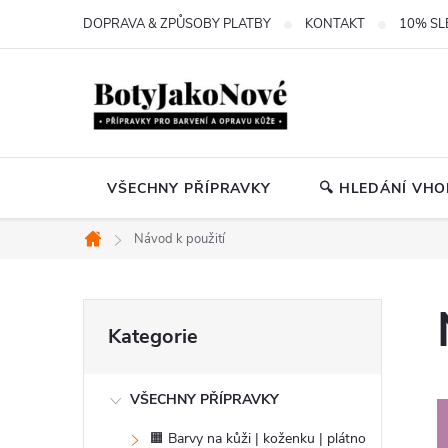
Přejít
DOPRAVA & ZPŮSOBY PLATBY
KONTAKT
10% SL
na
obsah
VŠECHNY PŘÍPRAVKY
🔍 HLEDÁNÍ VH
Návod k použití
Domů
P
Přeskočit
Kategorie
kategorie
o
VŠECHNY PŘÍPRAVKY
s
🟧 Barvy na kůži | koženku | plátno