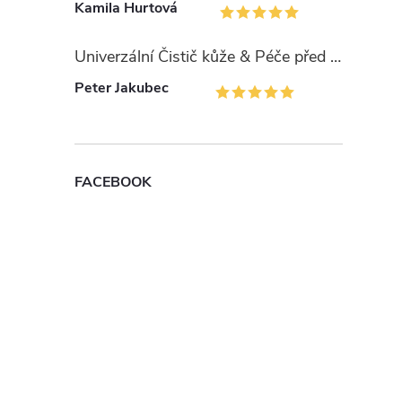
Kamila Hurtová
Univerzální Čistič kůže & Péče před barvením Universal Cleaner TRG
Peter Jakubec
FACEBOOK