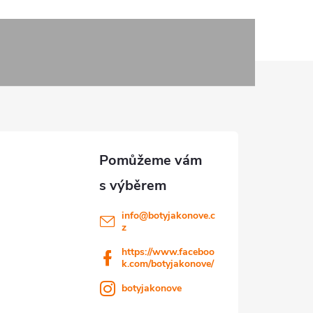
info
@
botyjakonove.c
z
https://www.faceboo
k.com/botyjakonove/
botyjakonove