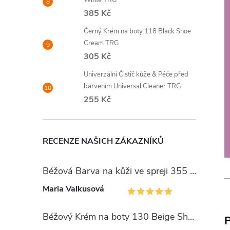
White TRG
385 Kč
Černý Krém na boty 118 Black Shoe
Cream TRG
305 Kč
Univerzální Čistič kůže & Péče před
barvením Universal Cleaner TRG
255 Kč
RECENZE NAŠICH ZÁKAZNÍKŮ
Béžová Barva na kůži ve spreji 355 Vanilla Super Color TRG
Maria Valkusová
Béžový Krém na boty 130 Beige Shoe Cream TRG
P