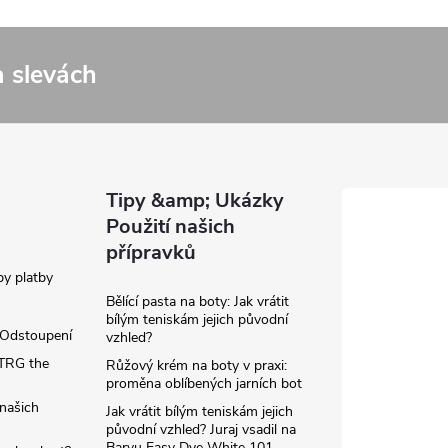
a slevách
Tipy &amp; Ukázky
Použití našich
přípravků
y platby
Bělící pasta na boty: Jak vrátit
bílým teniskám jejich původní
/Odstoupení
vzhled?
TRG the
Růžový krém na boty v praxi:
proměna oblíbených jarních bot
našich
Jak vrátit bílým teniskám jejich
původní vzhled? Juraj vsadil na
Barvu Easy Dye White 101