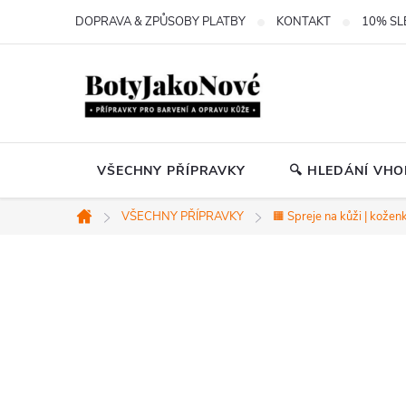
Přejít
DOPRAVA & ZPŮSOBY PLATBY
KONTAKT
10% SL
na
obsah
VŠECHNY PŘÍPRAVKY
🔍 HLEDÁNÍ VH
VŠECHNY PŘÍPRAVKY
🟧 Spreje na kůži | kožen
Domů