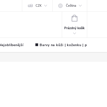
CZK
Čeština
NÁKUPNÍ
KOŠÍK
Prázdný košík
ejoblíbenější
🟧 Barvy na kůži | koženku | plátno