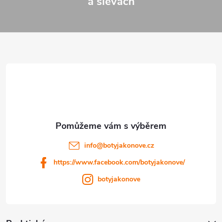
a slevách
Z
á
p
a
t
í
info
@
botyjakonove.cz
https://www.facebook.com/botyjakonove/
botyjakonove