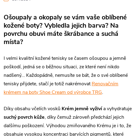
Ošoupaly a okopaly se vám vaše oblíbené
kožené boty? Vybledla jejich barva? Na
povrchu obuvi máte škrábance a suchá
místa?
I velmi kvalitní kožené tenisky se časem ošoupou a jemně
poškodí, jedná se o běžnou situaci, ze které není nikdo
nadšený... Každopádně, nemusíte se bát, že o své oblíbené
tenisky přijdete, stačí je totiž nakrémovat
Renovačním
krémem na boty Shoe Cream od výrobce TRG
.
Díky obsahu včelích vosků
Krém jemně vyživí
a vyhydratuje
suchý povrch kůže
, díky čemuž zároveň předchází jejich
dalšímu poškození. Výhodou zmiňovaného Krému je i to, že
obsahuje vysokou koncentraci barvících pigmentů, které