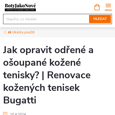
Přejít
NÁKUPNÍ
KOŠÍK
na
obsah
HLEDAT
📸 Ukázky použití
Jak opravit odřené a
ošoupané kožené
tenisky? | Renovace
kožených tenisek
Bugatti
10.4.2024