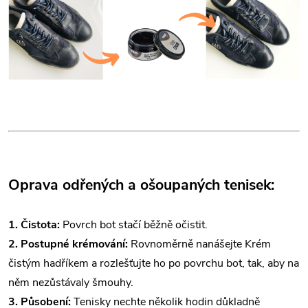
Oprava odřených a ošoupaných tenisek:
1. Čistota:
Povrch bot stačí běžně očistit⁣⁣⁣.
2. Postupné krémování:
Rovnoměrně nanášejte Krém
čistým hadříkem a rozlešťujte ho po povrchu bot⁣⁣⁣, tak, aby na
něm nezůstávaly šmouhy.
3. Působení:
Tenisky nechte několik hodin důkladně