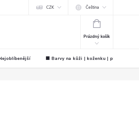
CZK
Čeština
NÁKUPNÍ
KOŠÍK
Prázdný košík
ejoblíbenější
🟧 Barvy na kůži | koženku | plátno