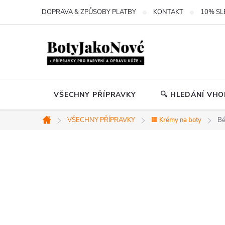
Přejít
DOPRAVA & ZPŮSOBY PLATBY
KONTAKT
10% SL
na
obsah
VŠECHNY PŘÍPRAVKY
🔍 HLEDÁNÍ VH
VŠECHNY PŘÍPRAVKY
🟧 Krémy na boty
Bé
Domů