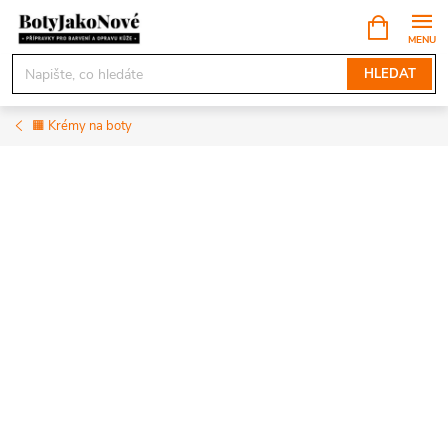
Přejít
NÁKUPNÍ
KOŠÍK
na
obsah
HLEDAT
🟧 Krémy na boty