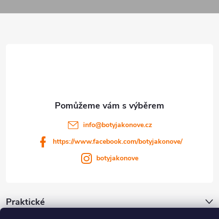
á
p
a
t
í
info
@
botyjakonove.cz
https://www.facebook.com/botyjakonove/
botyjakonove
Praktické