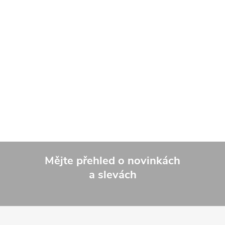
Mějte přehled o novinkách
a slevách
Z
á