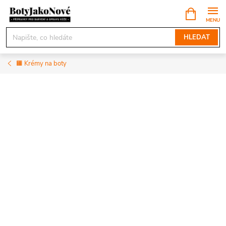
Přejít
NÁKUPNÍ
KOŠÍK
na
obsah
HLEDAT
🟧 Krémy na boty