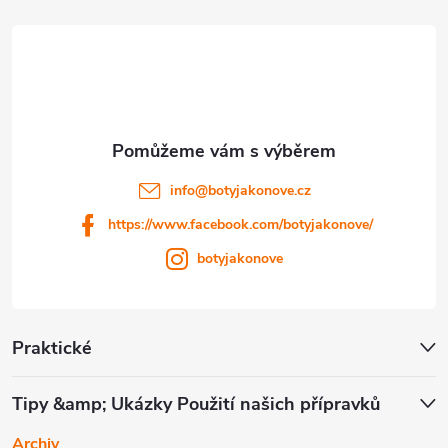
p
a
t
í
info
@
botyjakonove.cz
https://www.facebook.com/botyjakonove/
botyjakonove
Praktické
Tipy &amp; Ukázky Použití našich přípravků
Archiv