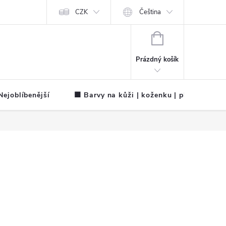
CZK
Čeština
NÁKUPNÍ
KOŠÍK
Prázdný košík
ejoblíbenější
🟧 Barvy na kůži | koženku | plátno