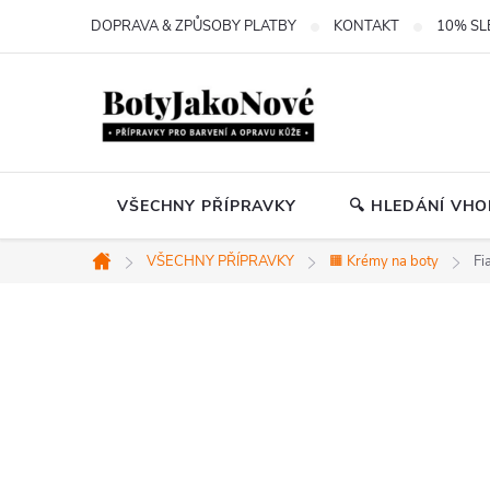
Přejít
DOPRAVA & ZPŮSOBY PLATBY
KONTAKT
10% SL
na
obsah
VŠECHNY PŘÍPRAVKY
🔍 HLEDÁNÍ VH
VŠECHNY PŘÍPRAVKY
🟧 Krémy na boty
Fi
Domů