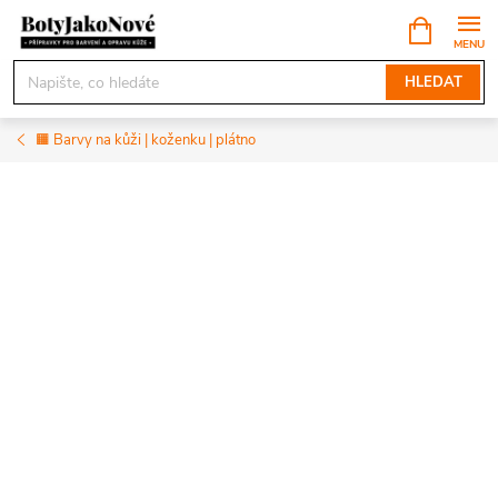
Přejít
NÁKUPNÍ
KOŠÍK
na
obsah
HLEDAT
🟧 Barvy na kůži | koženku | plátno