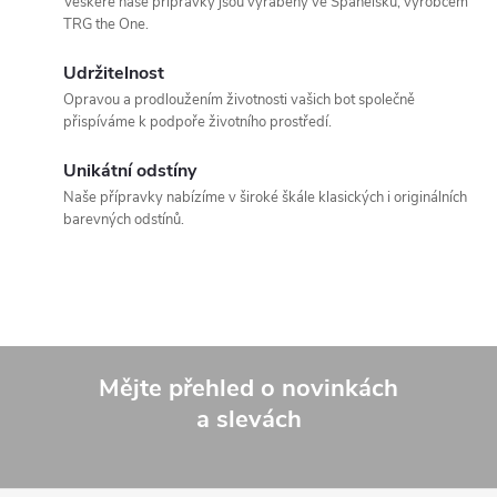
Veškeré naše přípravky jsou vyráběny ve Španělsku, výrobcem
TRG the One.
Udržitelnost
Opravou a prodloužením životnosti vašich bot společně
přispíváme k podpoře životního prostředí.
Unikátní odstíny
Naše přípravky nabízíme v široké škále klasických i originálních
barevných odstínů.
Mějte přehled o novinkách
a slevách
Z
á