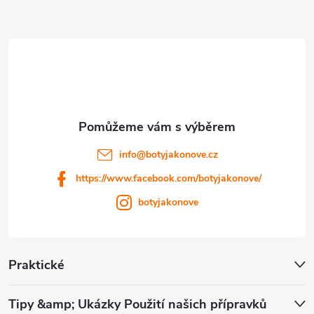
p
a
t
í
info
@
botyjakonove.cz
https://www.facebook.com/botyjakonove/
botyjakonove
Praktické
Tipy &amp; Ukázky Použití našich přípravků