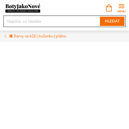
Přejít
NÁKUPNÍ
KOŠÍK
na
obsah
HLEDAT
🟧 Barvy na kůži | koženku | plátno