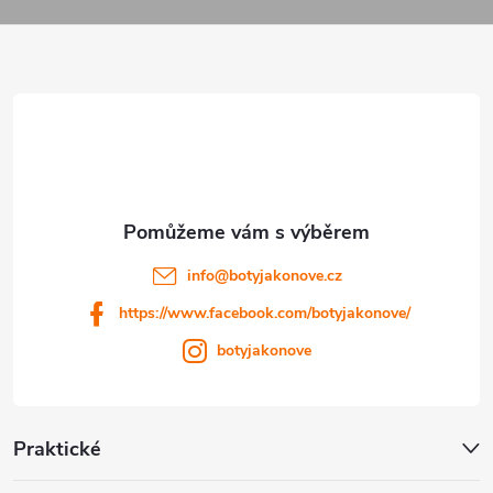
á
p
a
t
í
info
@
botyjakonove.cz
https://www.facebook.com/botyjakonove/
botyjakonove
Praktické