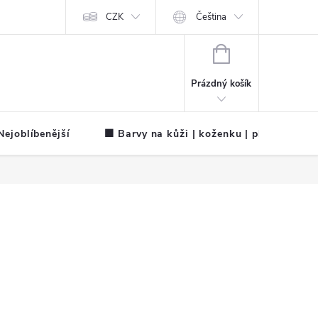
CZK
Čeština
NÁKUPNÍ
KOŠÍK
Prázdný košík
ejoblíbenější
🟧 Barvy na kůži | koženku | plátno