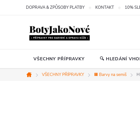
Přejít
DOPRAVA & ZPŮSOBY PLATBY
KONTAKT
10% SL
na
obsah
VŠECHNY PŘÍPRAVKY
🔍 HLEDÁNÍ VH
VŠECHNY PŘÍPRAVKY
🟧 Barvy na semiš
H
Domů