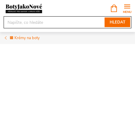
Přejít
NÁKUPNÍ
KOŠÍK
na
obsah
HLEDAT
🟧 Krémy na boty