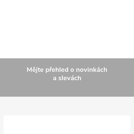
Mějte přehled o novinkách
a slevách
Z
á
p
a