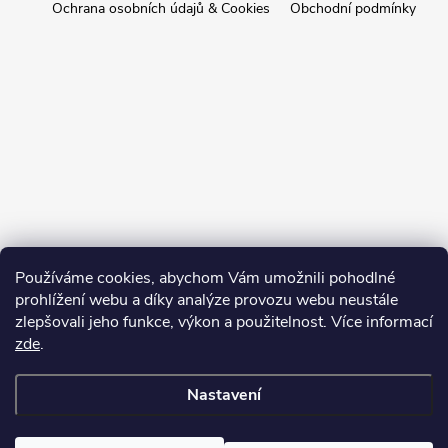
Ochrana osobních údajů & Cookies
Obchodní podmínky
Používáme cookies, abychom Vám umožnili pohodlné
prohlížení webu a díky analýze provozu webu neustále
zlepšovali jeho funkce, výkon a použitelnost. Více informací
zde
.
Nastavení
Copyright 2026
BotyJakoNové.cz
. Všechna práva vyhrazena.