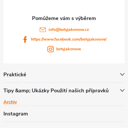
t
í
info
@
botyjakonove.cz
https://www.facebook.com/botyjakonove/
botyjakonove
Praktické
Tipy &amp; Ukázky Použití našich přípravků
Archiv
Instagram