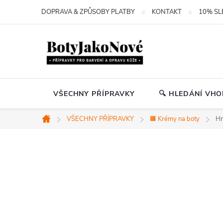
Přejít
DOPRAVA & ZPŮSOBY PLATBY
KONTAKT
10% SL
na
obsah
VŠECHNY PŘÍPRAVKY
🔍 HLEDÁNÍ VH
VŠECHNY PŘÍPRAVKY
🟧 Krémy na boty
Hn
Domů