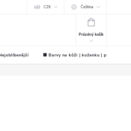
CZK
Čeština
NÁKUPNÍ
KOŠÍK
Prázdný košík
ejoblíbenější
🟧 Barvy na kůži | koženku | plátno