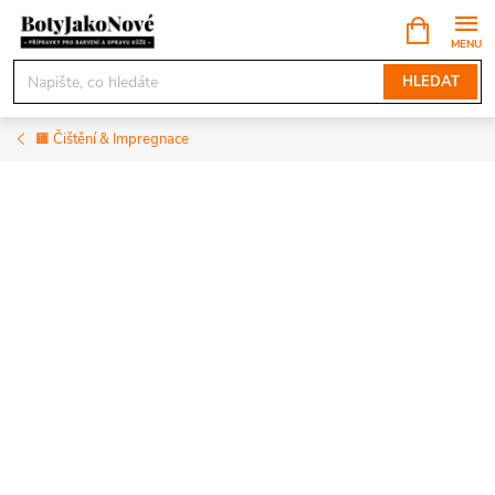
Přejít
NÁKUPNÍ
KOŠÍK
na
obsah
HLEDAT
🟧 Čištění & Impregnace