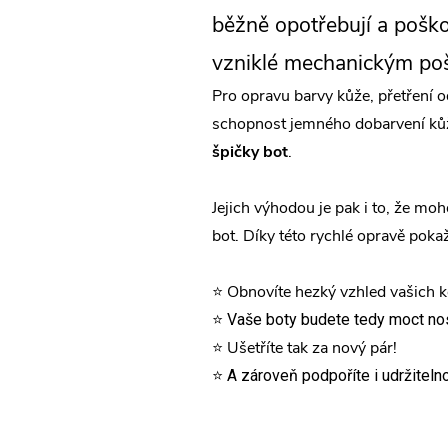
běžně opotřebují a poško
vzniklé mechanickým pošk
Pro opravu barvy kůže, přetření o
schopnost jemného dobarvení kůže
špičky bot
.
Jejich výhodou je pak i to, že m
bot.
Díky této rychlé opravě poka
⭐ Obnovíte hezký vzhled vašich k
⭐ Vaše boty budete tedy moct no
⭐ Ušetříte tak za nový pár!
⭐ A zároveň podpoří
te i udržitel