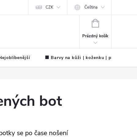
CZK
Čeština
NÁKUPNÍ
KOŠÍK
Prázdný košík
ejoblíbenější
🟧 Barvy na kůži | koženku | plátno
ených bot
botky se po čase nošení