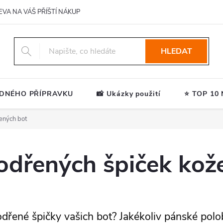
EVA NA VÁŠ PŘÍŠTÍ NÁKUP
HLEDAT
ODNÉHO PŘÍPRAVKU
📸 Ukázky použití
⭐ TOP 10 N
ených bot
odřených špiček kož
dřené špičky vašich bot? Jakékoliv pánské polo