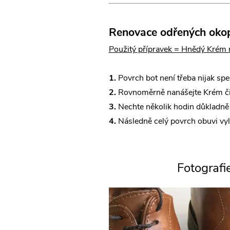
Renovace odřených okopa
Použitý přípravek =
Hnědý Krém n
1.
Povrch bot není třeba nijak speciá
2.
Rovnoměrně nanášejte Krém čist
3.
Nechte několik hodin důkladně p
4.
Následně celý povrch obuvi vyle
Fotografi