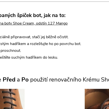
ných špiček bot, jak na to:
a boty Shoe Cream, odstín 127 Mango
lně připravovat, stačí jej běžně očistit⁣⁣⁣.
ým hadříkem a rozlešťujte ho po povrchu bot⁣⁣⁣.
roschnout⁣⁣⁣.
štěte suchým hadříkem do lesku⁣⁣⁣.
e
Před
a
Po
použití renovačního Krému Sh