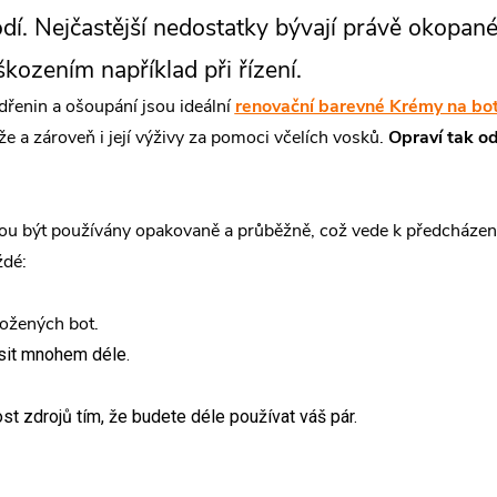
dí. Nejčastější nedostatky bývají právě okopané
ozením například při řízení.
dřenin a ošoupání jsou ideální
renovační barevné Krémy na bo
 a zároveň i její výživy za pomoci včelích vosků.
Opraví tak od
ohou být používány opakovaně a průběžně, což vede k předcházen
ždé:
ožených bot.
sit mnohem déle.
nost zdrojů tím, že budete déle používat váš pár.