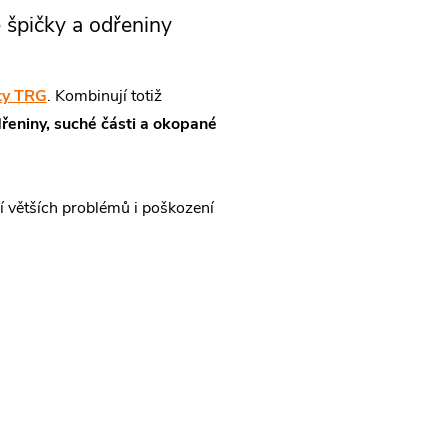
 špičky a odřeniny
ty TRG
. Kombinují totiž
řeniny, suché části a okopané
í větších problémů i poškození