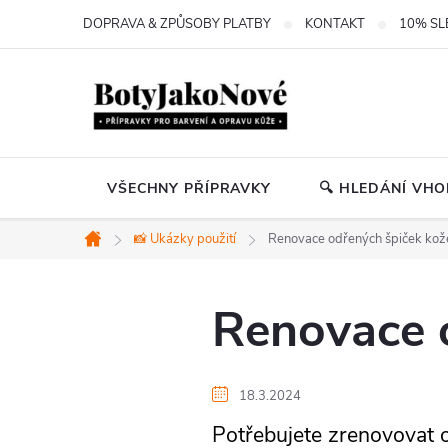
Přejít
DOPRAVA & ZPŮSOBY PLATBY
KONTAKT
10% SL
na
obsah
VŠECHNY PŘÍPRAVKY
🔍 HLEDÁNÍ VH
📸 Ukázky použití
Renovace odřených špiček kož
Domů
Renovace 
18.3.2024
Potřebujete zrenovovat o