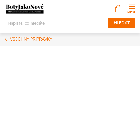
Přejít
NÁKUPNÍ
KOŠÍK
na
obsah
HLEDAT
VŠECHNY PŘÍPRAVKY