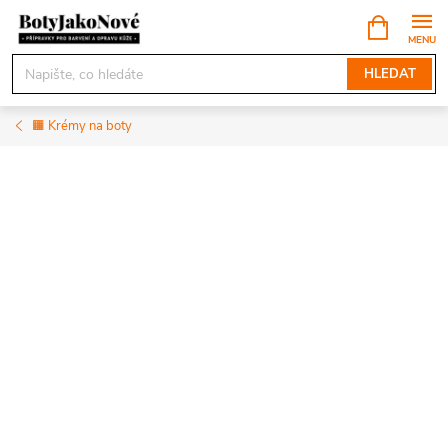
Přejít
NÁKUPNÍ
KOŠÍK
na
obsah
HLEDAT
🟧 Krémy na boty