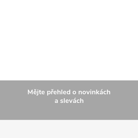
Mějte přehled o novinkách
a slevách
Z
á
p