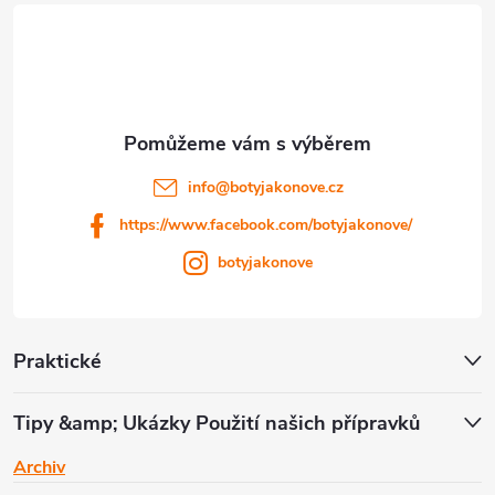
a
t
í
info
@
botyjakonove.cz
https://www.facebook.com/botyjakonove/
botyjakonove
Praktické
Tipy &amp; Ukázky Použití našich přípravků
Archiv