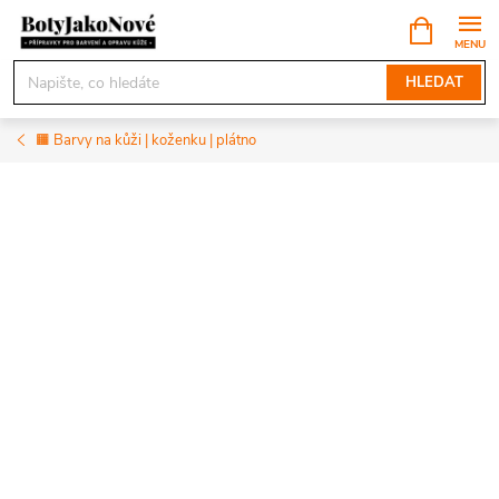
Přejít
NÁKUPNÍ
KOŠÍK
na
obsah
HLEDAT
🟧 Barvy na kůži | koženku | plátno